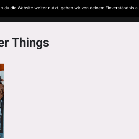
n du die Website weiter nutzt, gehen wir von deinem Einverständnis a
Filme & Serien
Musik
Spielzeug
Literatur
er Things