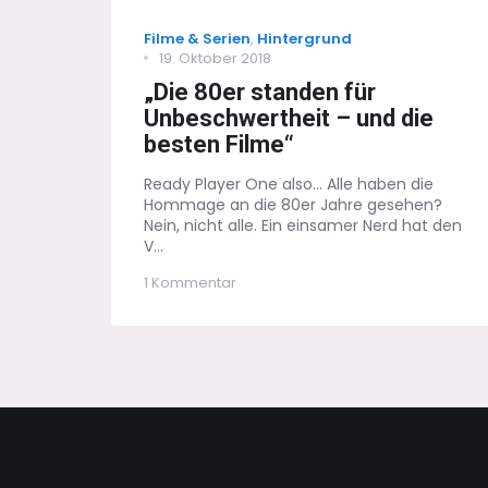
Categories
Filme & Serien
,
Hintergrund
Posted
19. Oktober 2018
on
„Die 80er standen für
Unbeschwertheit – und die
besten Filme“
Ready Player One also... Alle haben die
Hommage an die 80er Jahre gesehen?
Nein, nicht alle. Ein einsamer Nerd hat den
V...
zu
1 Kommentar
„Die
80er
standen
für
Unbeschwertheit
–
und
die
besten
Filme“