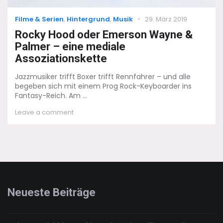
Categories
Posted
Filme & Serien
,
Hintergrund
,
Musik
29. März 2019
on
Rocky Hood oder Emerson Wayne &
Palmer – eine mediale
Assoziationskette
Jazzmusiker trifft Boxer trifft Rennfahrer – und alle
begeben sich mit einem Prog Rock-Keyboarder ins
Fantasy-Reich. Am ...
on
Leave a comment
Rocky
Hood
oder
Emerson
Wayne
&
Palmer
–
Neueste Beiträge
eine
mediale
Assoziationskette