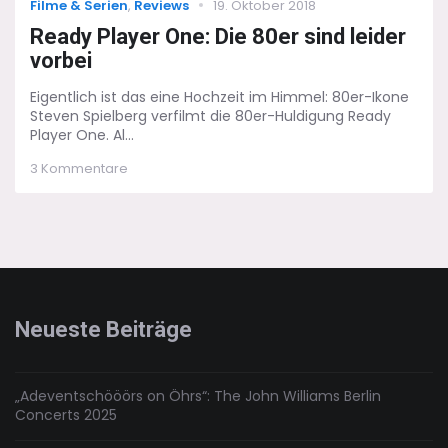
Categories
Posted
Filme & Serien
,
Reviews
19. Oktober 2018
on
Ready Player One: Die 80er sind leider
vorbei
Eigentlich ist das eine Hochzeit im Himmel: 80er-Ikone
Steven Spielberg verfilmt die 80er-Huldigung Ready
Player One. Al...
zu
3 Kommentare
Ready
Player
One:
Die
80er
sind
leider
vorbei
Neueste Beiträge
„Adeventschööörs on Öhrs“: The John Williams Berlin
Concerts 2025