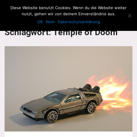
The Howling Men
Diese Website benutzt Cookies. Wenn du die Website weiter
Men
nutzt, gehen wir von deinem Einverständnis aus.
OK
Nein
Datenschutzerklärung
Schlagwort:
Temple of Doom