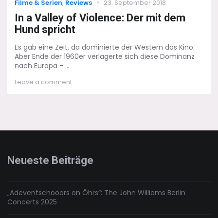
Categories
Posted
Filme & Serien
,
Reviews
23. September 2018
on
In a Valley of Violence: Der mit dem
Hund spricht
Es gab eine Zeit, da dominierte der Western das Kino.
Aber Ende der 1960er verlagerte sich diese Dominanz
nach Europa - ...
on
Leave a comment
In
a
Valley
of
Violence:
Der
mit
dem
Neueste Beiträge
Hund
spricht
„Adeventschööörs on Öhrs“: The John Williams Berlin
Concerts 2025