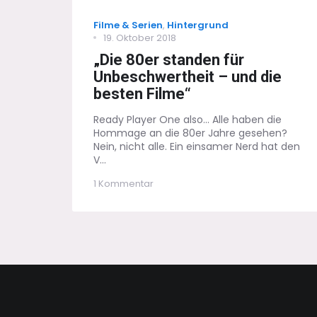
Categories
Filme & Serien
,
Hintergrund
Posted
19. Oktober 2018
on
„Die 80er standen für
Unbeschwertheit – und die
besten Filme“
Ready Player One also... Alle haben die
Hommage an die 80er Jahre gesehen?
Nein, nicht alle. Ein einsamer Nerd hat den
V...
zu
1 Kommentar
„Die
80er
standen
für
Unbeschwertheit
–
und
die
besten
Filme“