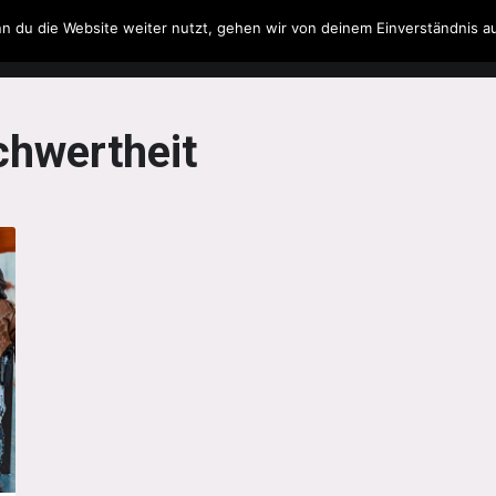
n du die Website weiter nutzt, gehen wir von deinem Einverständnis a
Filme & Serien
Musik
Spielzeug
Literatur
hwertheit