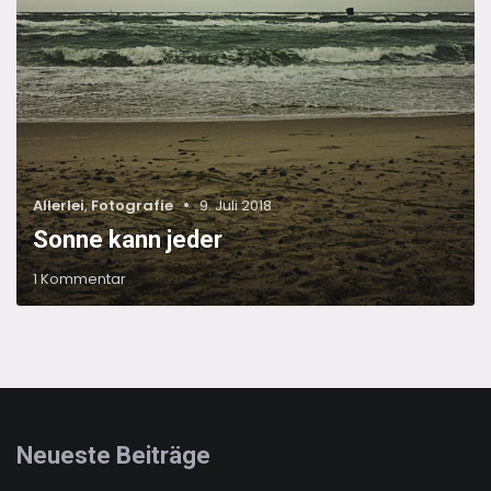
Categories
Posted
Allerlei
,
Fotografie
9. Juli 2018
on
Sonne kann jeder
zu
1 Kommentar
Sonne
kann
jeder
Neueste Beiträge