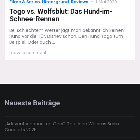
Categories
Posted
Filme & Serien
,
Hintergrund
,
Reviews
1. Mai 2020
on
Togo vs. Wolfsblut: Das Hund-im-
Schnee-Rennen
Bei schlechtem Wetter jagt man bekanntlich keinen
Hund vor die Tür. Disney schon. Den Hund Togo zum
Beispiel. Oder auch ...
on
Leave a comment
Togo
vs.
Wolfsblut:
Das
Hund-
im-
Schnee-
Rennen
Neueste Beiträge
„Adeventschööörs on Öhrs“: The John Williams Berlin
Concerts 2025