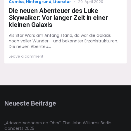
Categories
Posted
Comics
,
Hintergrund
,
Literatur
20. April 2020
on
Die neuen Abenteuer des Luke
Skywalker: Vor langer Zeit in einer
kleinen Galaxis
Als Star Wars am Anfang stand, da war die Galaxis
noch voller Wunder - und bekannter Erzählstrukturen.
Die neuen Abenteu...
on
Leave a comment
Die
neuen
Abenteuer
des
Luke
Skywalker:
Vor
langer
Neueste Beiträge
Zeit
in
einer
kleinen
„Adeventschööörs on Öhrs“: The John Williams Berlin
Galaxis
Concerts 2025