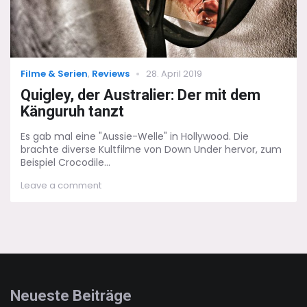
Categories
Posted
Filme & Serien
,
Reviews
28. April 2019
on
Quigley, der Australier: Der mit dem
Känguruh tanzt
Es gab mal eine "Aussie-Welle" in Hollywood. Die
brachte diverse Kultfilme von Down Under hervor, zum
Beispiel Crocodile...
on
Leave a comment
Quigley,
der
Australier:
Der
mit
dem
Känguruh
tanzt
Neueste Beiträge