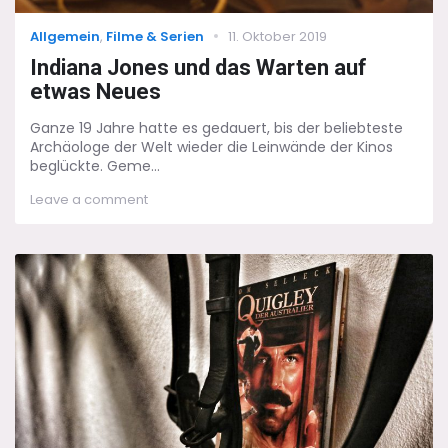
Categories
Posted
Allgemein
,
Filme & Serien
11. Oktober 2019
on
Indiana Jones und das Warten auf
etwas Neues
Ganze 19 Jahre hatte es gedauert, bis der beliebteste
Archäologe der Welt wieder die Leinwände der Kinos
beglückte. Geme...
on
Leave a comment
Indiana
Jones
und
das
Warten
auf
etwas
Neues