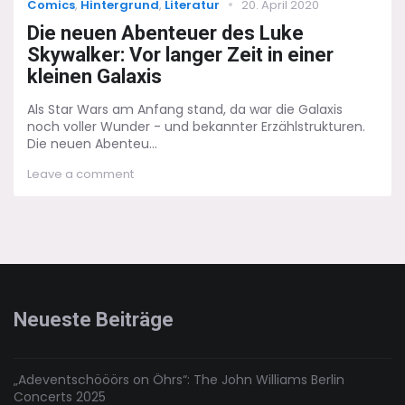
Categories
Posted
Comics
,
Hintergrund
,
Literatur
20. April 2020
on
Die neuen Abenteuer des Luke
Skywalker: Vor langer Zeit in einer
kleinen Galaxis
Als Star Wars am Anfang stand, da war die Galaxis
noch voller Wunder - und bekannter Erzählstrukturen.
Die neuen Abenteu...
on
Leave a comment
Die
neuen
Abenteuer
des
Luke
Skywalker:
Vor
langer
Neueste Beiträge
Zeit
in
einer
kleinen
„Adeventschööörs on Öhrs“: The John Williams Berlin
Galaxis
Concerts 2025