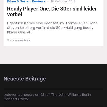
Categories
Posted
Filme & Serien
,
Reviews
19. Oktober 2018
on
Ready Player One: Die 80er sind leider
vorbei
Eigentlich ist das eine Hochzeit im Himmel: 80er-Ikone
Steven Spielberg verfilmt die 80er-Huldigung Ready
Player One. Al...
zu
3 Kommentare
Ready
Player
One:
Die
80er
sind
leider
vorbei
Neueste Beiträge
„Adeventschööörs on Öhrs“: The John Williams Berlin
Concerts 2025