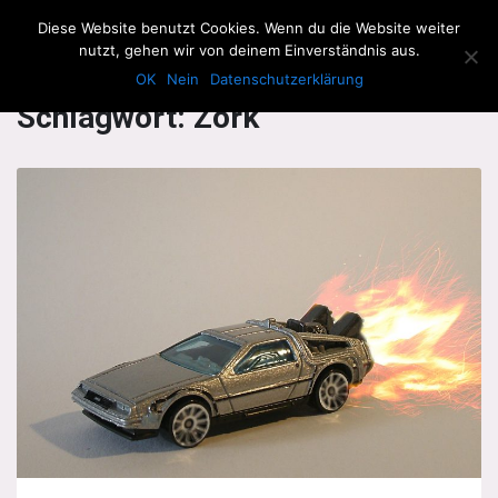
The Howling Men
Diese Website benutzt Cookies. Wenn du die Website weiter
Men
nutzt, gehen wir von deinem Einverständnis aus.
OK
Nein
Datenschutzerklärung
Schlagwort:
Zork