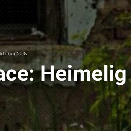
ted
Oktober 2018
ace: Heimelig 