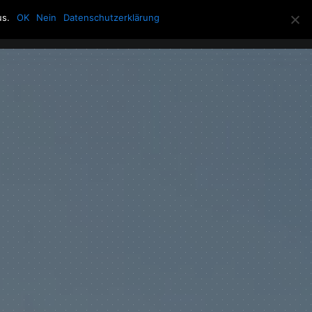
us.
OK
Nein
Datenschutzerklärung
Allerlei
Über die Howling Men
Search