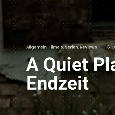
Categories
Pos
Allgemein
,
Filme & Serien
,
Reviews
8. 
on
A Quiet Pl
Endzeit