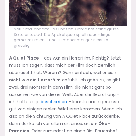
Natur mal anders: Das Endzeit-Genre hat seine grüne
Seite entdeckt. Die Apokalypse spielt neuerdings
gerne im Freien – und ist manchmal gar nicht so
gruselig.
A Quiet Place
– das war ein Horrorfilm. Richtig? Jetzt
muss ich sagen, dass mich der Film doch ziemlich
überrascht hat. Warum? Ganz einfach, weil er sich
nicht wie ein Horrorfilm
anfühlt. Ich gebe zu, es gibt
zwei, drei Monster in dem Film, die nicht ganz so
aussehen wie von dieser Welt. Aber die Bedrohung –
ich hatte es ja
beschrieben
– könnte auch genauso
gut von einigen realen Wildtieren kommen. Wenn ich
also an die Sichtung von A Quiet Place zurückdenke,
dann denke ich vor allem an eines: an
ein Öko-
Paradies
. Oder zumindest an einen Bio-Bauernhof.