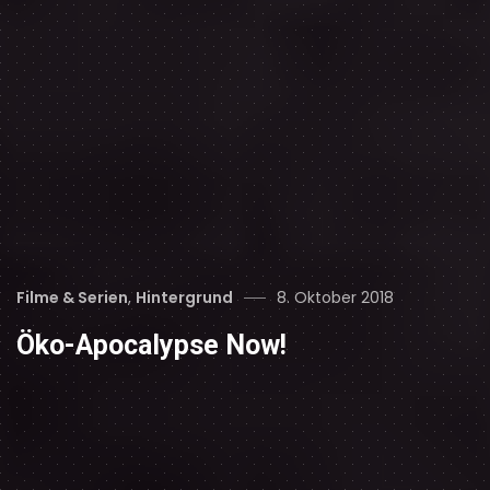
Categories
Posted
Filme & Serien
,
Hintergrund
8. Oktober 2018
on
Öko-Apocalypse Now!