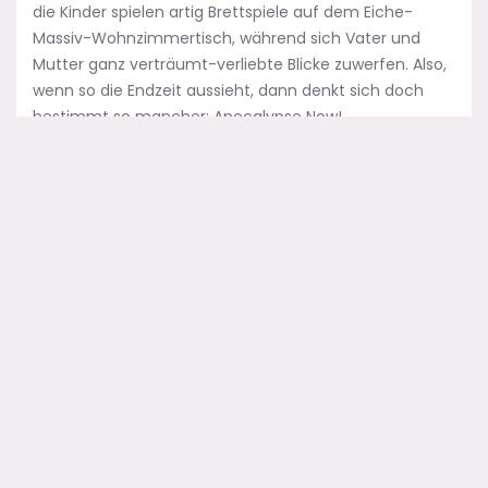
die Kinder spielen artig Brettspiele auf dem Eiche-
Massiv-Wohnzimmertisch, während sich Vater und
Mutter ganz verträumt-verliebte Blicke zuwerfen. Also,
wenn so die Endzeit aussieht, dann denkt sich doch
bestimmt so mancher: Apocalypse Now!
Einsame Antihelden oder patriarchalische
Alleskönner?
Mit anderen Worten:
Die Zukunft ist auch nicht mehr
das
, was sie früher einmal war. Denn früher, da war der
Weltuntergang noch eine dreckige Angelegenheit. Da
düsten Mad Max und seine vielen Nachahmer durch
karge Wüstenlandschaften, die im besten Fall nur Sand
zu bieten hatten und im schlimmsten Fall radioaktive
Strahlung, Mutanten inklusive. Damals, da waren die
Antihelden noch einsam unterwegs
, allenfalls
zusammen mit einem treuen Vierbeiner wie in Der