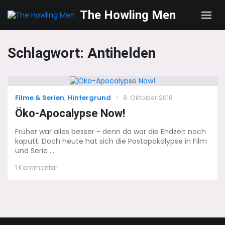
The Howling Men
Men
Schlagwort:
Antihelden
Categories
Posted
Filme & Serien
,
Hintergrund
8. Oktober 2018
on
Öko-Apocalypse Now!
Früher war alles besser - denn da war die Endzeit noch
kaputt. Doch heute hat sich die Postapokalypse in Film
und Serie ...
zu
1 Kommentar
Öko-
Apocalypse
Now!