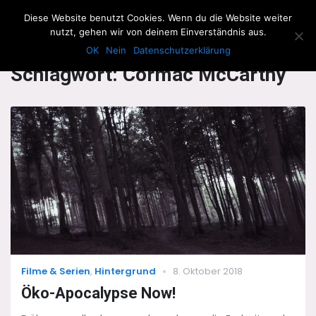
The Howling Men
Diese Website benutzt Cookies. Wenn du die Website weiter
Men
nutzt, gehen wir von deinem Einverständnis aus.
OK
Nein
Datenschutzerklärung
Schlagwort:
Cormac McCarthy
Categories
Posted
Filme & Serien
,
Hintergrund
8. Oktober 2018
on
Öko-Apocalypse Now!