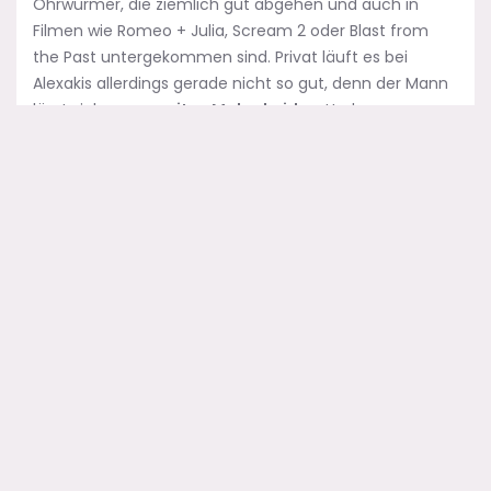
Ohrwürmer, die ziemlich gut abgehen und auch in
Filmen wie Romeo + Julia, Scream 2 oder Blast from
the Past untergekommen sind. Privat läuft es bei
Alexakis allerdings gerade nicht so gut, denn der Mann
lässt sich
zum zweiten Mal scheiden
. Und was
machen Musiker gemeinhin, wenn sie gerade einen
Tiefpunkt in Liebesdingen erleben? Jawohl, ein Album.
Oder – so
der geniale Einfall
des Bandgründers –
gleich zwei: Songs from an American Movie Vol. 1 trägt
den Untertitel Learning how to smile und Vol. 2 lautet
auf den Namen Good Time for a Bad Attitude.