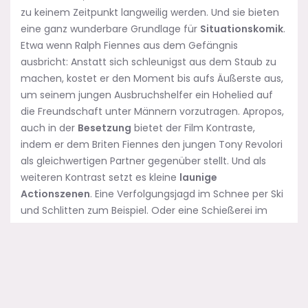
zu keinem Zeitpunkt langweilig werden. Und sie bieten
eine ganz wunderbare Grundlage für
Situationskomik
.
Etwa wenn Ralph Fiennes aus dem Gefängnis
ausbricht: Anstatt sich schleunigst aus dem Staub zu
machen, kostet er den Moment bis aufs Äußerste aus,
um seinem jungen Ausbruchshelfer ein Hohelied auf
die Freundschaft unter Männern vorzutragen. Apropos,
auch in der
Besetzung
bietet der Film Kontraste,
indem er dem Briten Fiennes den jungen Tony Revolori
als gleichwertigen Partner gegenüber stellt. Und als
weiteren Kontrast setzt es kleine
launige
Actionszenen
. Eine Verfolgungsjagd im Schnee per Ski
und Schlitten zum Beispiel. Oder eine Schießerei im
Hotel. Hübsch künstlich gefilmt natürlich.
Wenn auch spät, so hat mich dieser Anderson wieder
gekriegt: Das Äußere von The Grand Budapest Hotel
mag artifiziell, verkopft, geradezu selbstverliebt wirken.
Wenn man sich aber einen Ruck und dem Film eine