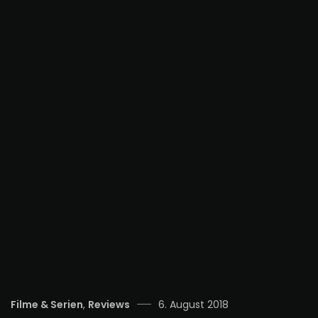
Categories
Posted
Filme & Serien
,
Reviews
6. August 2018
on