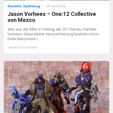
Categories
Posted
Reviews
,
Spielzeug
28. Mai 2019
on
Jason Vorhees – One:12 Collective
von Mezco
Wer war der Killer in Freitag der 13.? Genau, Pamela
Vorhees. Diese kleine Verunsicherung kostete schon
Drew Barrymore i...
on
Leave a comment
Jason
Vorhees
–
One:12
Collective
von
Mezco