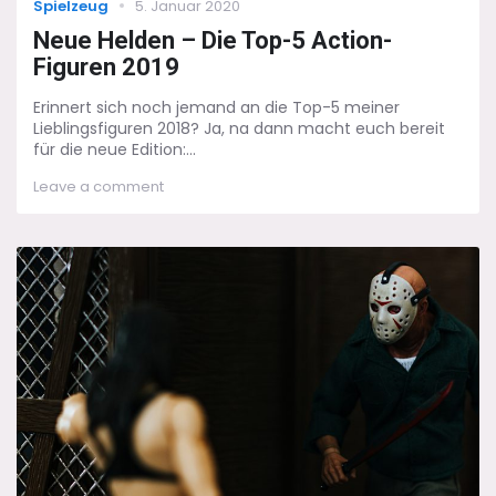
Categories
Posted
Spielzeug
5. Januar 2020
on
Neue Helden – Die Top-5 Action-
Figuren 2019
Erinnert sich noch jemand an die Top-5 meiner
Lieblingsfiguren 2018? Ja, na dann macht euch bereit
für die neue Edition:...
on
Leave a comment
Neue
Helden
–
Die
Top-
5
Action-
Figuren
2019