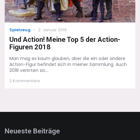
Categories
Posted
Spielzeug
2. Januar 2019
on
Und Action! Meine Top 5 der Action-
Figuren 2018
Man mag es kaum glauben, aber die ein oder andere
Action-Figur befindet sich in meiner Sammlung. Auch
2018 verirrten sic...
zu
2 Kommentare
Und
Action!
Meine
Top
5
der
Action-
Figuren
Neueste Beiträge
2018