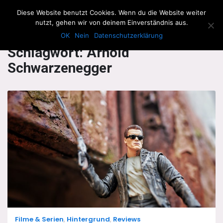
The Howling Men
Diese Website benutzt Cookies. Wenn du die Website weiter
Men
nutzt, gehen wir von deinem Einverständnis aus.
OK
Nein
Datenschutzerklärung
Schlagwort:
Arnold
Schwarzenegger
Categories
Filme & Serien
,
Hintergrund
,
Reviews