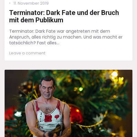
Posted
11. November 2019
on
Terminator: Dark Fate und der Bruch
mit dem Publikum
Terminator: Dark Fate war angetreten mit dem
Anspruch, alles richtig zu machen. Und was macht er
tatsächlich? Fast alles...
on
Leave a comment
Terminator:
Dark
Fate
und
der
Bruch
mit
dem
Publikum