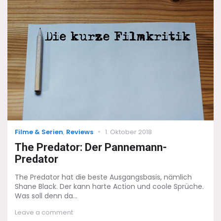
–
und
die
besten
Filme“
Categories
Posted
Filme & Serien
,
Reviews
1. Oktober 2018
on
The Predator: Der Pannemann-
Predator
The Predator hat die beste Ausgangsbasis, nämlich
Shane Black. Der kann harte Action und coole Sprüche.
Was soll denn da...
on
Leave a comment
The