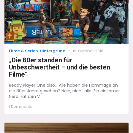
Categories
Posted
Filme & Serien
,
Hintergrund
19. Oktober 2018
on
„Die 80er standen für
Unbeschwertheit – und die besten
Filme“
Ready Player One also... Alle haben die Hommage an
die 80er Jahre gesehen? Nein, nicht alle. Ein einsamer
Nerd hat den V...
zu
1 Kommentar
„Die
80er
standen
für
Unbeschwertheit