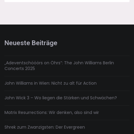
Predator:
Der
Pannemann-
Predator
Neueste Beiträge
„Adeventschööörs on Öhrs“: The John Williams Berlin
Concerts 2025
John Williams in Wien: Nicht zu alt für Action
John Wick 3 – Wo liegen die Stärken und Schwächen?
Matrix Resurrections: Wir denken, also sind wir
Shrek zum Zwanzigsten: Der Evergreen