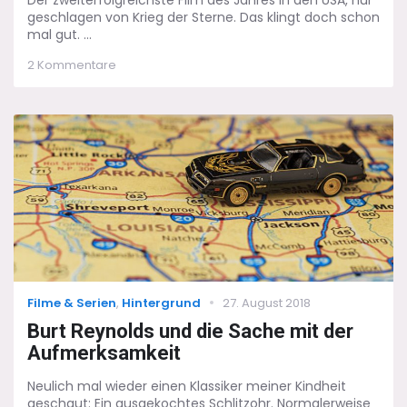
geschlagen von Krieg der Sterne. Das klingt doch schon
mal gut. ...
zu
2 Kommentare
Ein
ausgekochtes
Schlitzohr:
Und
alles
nur
fürs
Bier…
Categories
Posted
Filme & Serien
,
Hintergrund
27. August 2018
on
Burt Reynolds und die Sache mit der
Aufmerksamkeit
Neulich mal wieder einen Klassiker meiner Kindheit
geschaut: Ein ausgekochtes Schlitzohr. Normalerweise