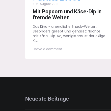
Posted
2. August 2018
on
Mit Popcorn und Käse-Dip in
fremde Welten
Das Kino - unendliche Snack-Weiten.
Besonders geliebt und gehasst: Nachos
mit Käse-Dip. Na, wenigstens ist der eklige
Ki...
on
Leave a comment
Mit
Popcorn
und
Käse-
Dip
in
fremde
Welten
Neueste Beiträge