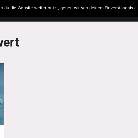
n du die Website weiter nutzt, gehen wir von deinem Einverständnis a
Filme & Serien
Musik
Spielzeug
Literatur
ert