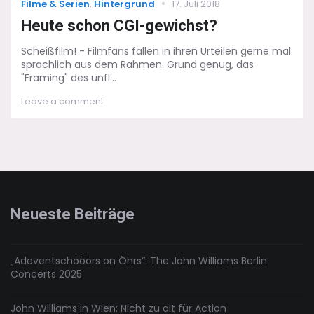
Categories
Posted
Filme & Serien
,
Hintergrund
17. Juli 2018
on
Heute schon CGI-gewichst?
Scheißfilm! - Filmfans fallen in ihren Urteilen gerne mal
sprachlich aus dem Rahmen. Grund genug, das
"Framing" des unfl...
on
Leave a comment
Heute
schon
CGI-
gewichst?
Neueste Beiträge
„Adeventschööörs on Öhrs“: The John Williams Berlin
Concerts 2025
John Williams in Wien: Nicht zu alt für Action