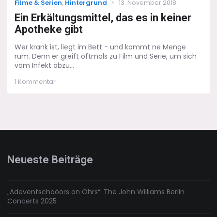
Categories
Posted
Filme & Serien
,
Hintergrund
13. November 2018
on
Ein Erkältungsmittel, das es in keiner
Apotheke gibt
Wer krank ist, liegt im Bett - und kommt ne Menge
rum. Denn er greift oftmals zu Film und Serie, um sich
vom Infekt abzu...
zu
1 Kommentar
Ein
Erkältungsmittel,
das
es
in
keiner
Apotheke
gibt
Neueste Beiträge
„Adeventschööörs on Öhrs“: The John Williams Berlin
Concerts 2025