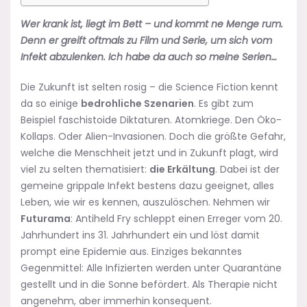
Wer krank ist, liegt im Bett – und kommt ne Menge rum.
Denn er greift oftmals zu Film und Serie, um sich vom
Infekt abzulenken. Ich habe da auch so meine Serien…
Die Zukunft ist selten rosig – die Science Fiction kennt
da so einige
bedrohliche Szenarien
. Es gibt zum
Beispiel faschistoide Diktaturen. Atomkriege. Den Öko-
Kollaps. Oder Alien-Invasionen. Doch die größte Gefahr,
welche die Menschheit jetzt und in Zukunft plagt, wird
viel zu selten thematisiert:
die Erkältung
. Dabei ist der
gemeine grippale Infekt bestens dazu geeignet, alles
Leben, wie wir es kennen, auszulöschen. Nehmen wir
Futurama
: Antiheld Fry schleppt einen Erreger vom 20.
Jahrhundert ins 31. Jahrhundert ein und löst damit
prompt eine Epidemie aus. Einziges bekanntes
Gegenmittel: Alle Infizierten werden unter Quarantäne
gestellt und in die Sonne befördert. Als Therapie nicht
angenehm, aber immerhin konsequent.