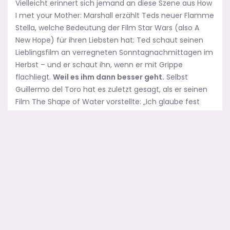
Vielleicht erinnert sich jemand an diese Szene aus How
I met your Mother: Marshall erzählt Teds neuer Flamme
Stella, welche Bedeutung der Film Star Wars (also A
New Hope) für ihren Liebsten hat: Ted schaut seinen
Lieblingsfilm an verregneten Sonntagnachmittagen im
Herbst – und er schaut ihn, wenn er mit Grippe
flachliegt.
Weil es ihm dann besser geht.
Selbst
Guillermo del Toro hat es zuletzt gesagt, als er seinen
Film The Shape of Water vorstellte: „Ich glaube fest
daran, dass der Film die Kraft zu heilen hat.“ Jetzt will
ich del Toro mal sehen, wenn der mit Grippe im Bett
liegt, ob ihm so etwas wie Pans Labyrinth oder Crimson
Peak da wirklich weiterhilft. Aber vielleicht bekommt er
auch seine
besten Ideen im Fieberwahn
.
Nun, ich habe meine ganz
eigene Film- und
Fernsehtherapie
. Futurama gehört nicht dazu.
Warum? Lustig ist die Serie, keine Frage. Hintersinnig.
Gut gemacht. Aber irgendwie auch ein bisschen