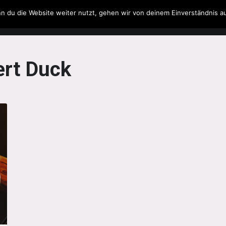
n du die Website weiter nutzt, gehen wir von deinem Einverständnis a
Filme & Serien
Musik
Spielzeug
Literatur
rt Duck