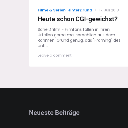
Categories
Posted
Filme & Serien
,
Hintergrund
17. Juli 2018
on
Heute schon CGI-gewichst?
Scheißfilm! - Filmfans fallen in ihren
Urteilen gerne mal sprachlich aus dem
Rahmen. Grund genug, das "Framing" des
unfl...
on
Leave a comment
Heute
schon
CGI-
gewichst?
Neueste Beiträge