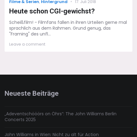
Categories
Posted
Filme & Serien
,
Hintergrund
17. Juli 2018
on
Heute schon CGI-gewichst?
Scheißfilm! - Filmfans fallen in ihren Urteilen gerne mal
sprachlich aus dem Rahmen. Grund genug, das
"Framing" des unfl...
on
Leave a comment
Heute
schon
CGI-
gewichst?
Neueste Beiträge
„Adeventschööörs on Öhrs“: The John Williams Berlin
Concerts 2025
John Williams in Wien: Nicht zu alt für Action