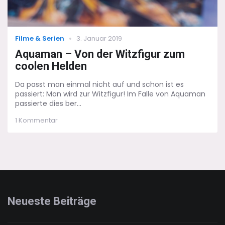
Categories
Posted
Filme & Serien
3. Januar 2019
on
Aquaman – Von der Witzfigur zum
coolen Helden
Da passt man einmal nicht auf und schon ist es
passiert: Man wird zur Witzfigur! Im Falle von Aquaman
passierte dies ber...
zu
1 Kommentar
Aquaman
–
Von
der
Witzfigur
zum
coolen
Helden
Neueste Beiträge