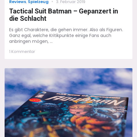
Categories
Posted
Reviews
,
Spielzeug
3. Februar 2019
on
Tactical Suit Batman – Gepanzert in
die Schlacht
Es gibt Charaktere, die gehen immer. Also als Figuren.
Ganz egal, welche Kritikpunkte einige Fans auch
anbringen mögen, ...
zu
1 Kommentar
Tactical
Suit
Batman
–
Gepanzert
in
die
Schlacht