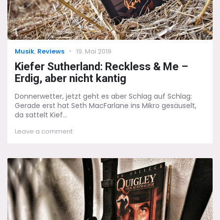
Categories
Posted
Musik
,
Reviews
19. Mai 2019
on
Kiefer Sutherland: Reckless & Me –
Erdig, aber nicht kantig
Donnerwetter, jetzt geht es aber Schlag auf Schlag:
Gerade erst hat Seth MacFarlane ins Mikro gesäuselt,
da sattelt Kief...
on
Leave a comment
Kiefer
Sutherland:
Reckless
&
Me
–
Erdig,
aber
nicht
kantig