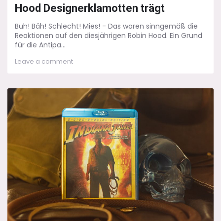
Hood Designerklamotten trägt
Buh! Bäh! Schlecht! Mies! - Das waren sinngemäß die
Reaktionen auf den diesjährigen Robin Hood. Ein Grund
für die Antipa...
on
Leave a comment
Der
Anachronismus
–
Wenn
Robin
Hood
Designerklamotten
trägt