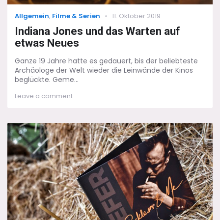
Categories
Posted
Allgemein
,
Filme & Serien
11. Oktober 2019
on
Indiana Jones und das Warten auf
etwas Neues
Ganze 19 Jahre hatte es gedauert, bis der beliebteste
Archäologe der Welt wieder die Leinwände der Kinos
beglückte. Geme...
on
Leave a comment
Indiana
Jones
und
das
Warten
auf
etwas
Neues