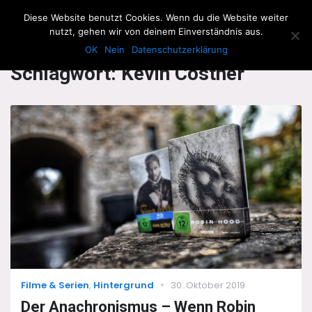
The Howling Men
Diese Website benutzt Cookies. Wenn du die Website weiter
Men
nutzt, gehen wir von deinem Einverständnis aus.
OK
Nein
Datenschutzerklärung
Schlagwort:
Kevin Costner
Categories
Posted
Filme & Serien
,
Hintergrund
30. Oktober 2019
on
Der Anachronismus – Wenn Robin