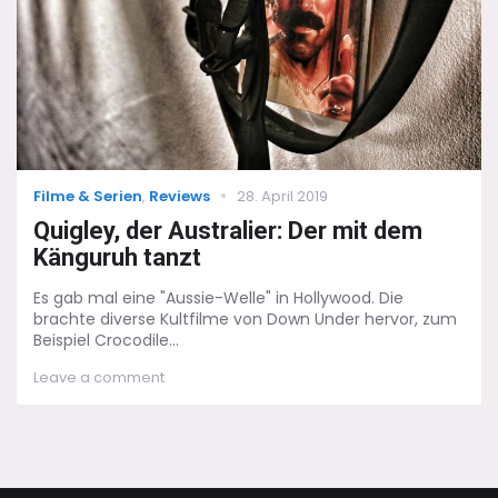
Categories
Posted
Filme & Serien
,
Reviews
28. April 2019
on
Quigley, der Australier: Der mit dem
Känguruh tanzt
Es gab mal eine "Aussie-Welle" in Hollywood. Die
brachte diverse Kultfilme von Down Under hervor, zum
Beispiel Crocodile...
on
Leave a comment
Quigley,
der
Australier:
Der
mit
dem