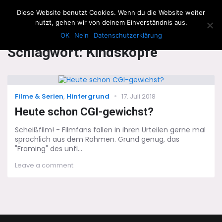
The Howling Men
Diese Website benutzt Cookies. Wenn du die Website weiter
Men
nutzt, gehen wir von deinem Einverständnis aus.
OK
Nein
Datenschutzerklärung
Schlagwort:
Kindsköpfe
Categories
Posted
Filme & Serien
,
Hintergrund
17. Juli 2018
on
Heute schon CGI-gewichst?
Scheißfilm! - Filmfans fallen in ihren Urteilen gerne mal
sprachlich aus dem Rahmen. Grund genug, das
"Framing" des unfl...
on
Leave a comment
Heute
schon
CGI-
gewichst?