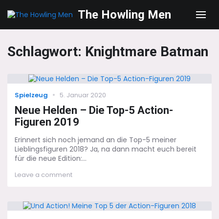
The Howling Men
Men
Schlagwort:
Knightmare Batman
Categories
Posted
Spielzeug
5. Januar 2020
on
Neue Helden – Die Top-5 Action-
Figuren 2019
Erinnert sich noch jemand an die Top-5 meiner
Lieblingsfiguren 2018? Ja, na dann macht euch bereit
für die neue Edition:...
on
Leave a comment
Neue
Helden
–
Die
Top-