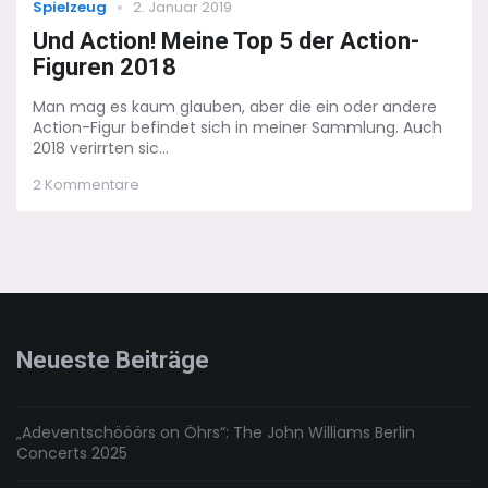
Categories
Posted
Spielzeug
2. Januar 2019
5
on
Action-
Und Action! Meine Top 5 der Action-
Figuren
Figuren 2018
2019
Man mag es kaum glauben, aber die ein oder andere
Action-Figur befindet sich in meiner Sammlung. Auch
2018 verirrten sic...
zu
2 Kommentare
Und
Action!
Meine
Top
5
der
Action-
Figuren
Neueste Beiträge
2018
„Adeventschööörs on Öhrs“: The John Williams Berlin
Concerts 2025