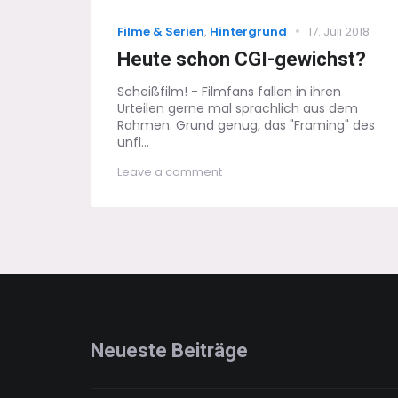
Categories
Posted
Filme & Serien
,
Hintergrund
17. Juli 2018
on
Heute schon CGI-gewichst?
Scheißfilm! - Filmfans fallen in ihren
Urteilen gerne mal sprachlich aus dem
Rahmen. Grund genug, das "Framing" des
unfl...
on
Leave a comment
Heute
schon
CGI-
gewichst?
Neueste Beiträge