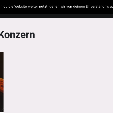
n du die Website weiter nutzt, gehen wir von deinem Einverständnis a
Filme & Serien
Musik
Spielzeug
Literatur
Konzern