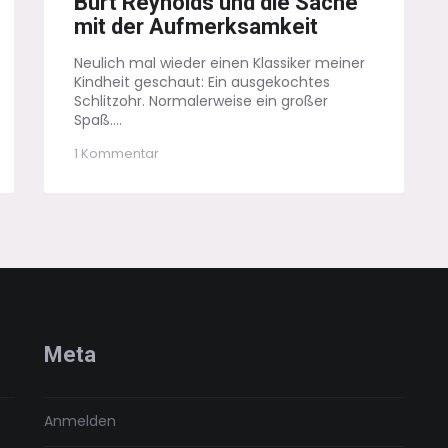
Burt Reynolds und die Sache
mit der Aufmerksamkeit
Neulich mal wieder einen Klassiker meiner
Kindheit geschaut: Ein ausgekochtes
Schlitzohr. Normalerweise ein großer
Spaß....
zu
1 Kommentar
Burt
Reynolds
und
die
Sache
mit
der
Aufmerksamkeit
Meta
Anmelden