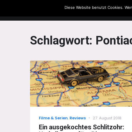
Diese Website benutzt Cookies. Wen
The Howling Men
Schlagwort:
Pontia
Categories
Posted
Filme & Serien
,
Reviews
27. August 2018
on
Ein ausgekochtes Schlitzohr: