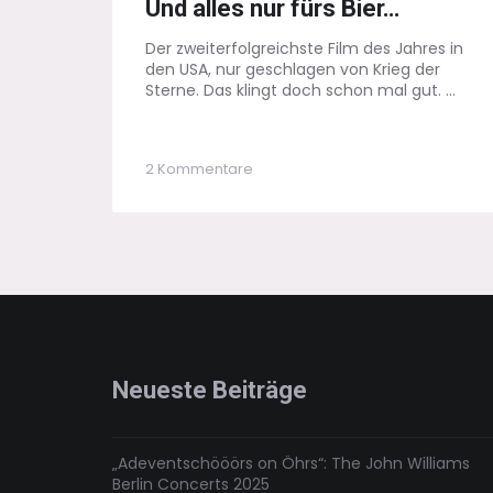
Und alles nur fürs Bier…
Der zweiterfolgreichste Film des Jahres in
den USA, nur geschlagen von Krieg der
Sterne. Das klingt doch schon mal gut. ...
zu
2 Kommentare
Ein
ausgekochtes
Schlitzohr:
Und
alles
nur
fürs
Bier…
Neueste Beiträge
„Adeventschööörs on Öhrs“: The John Williams
Berlin Concerts 2025