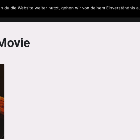
n du die Website weiter nutzt, gehen wir von deinem Einverständnis a
Filme & Serien
Musik
Spielzeug
Literatur
Movie