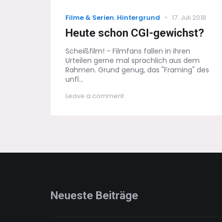
Categories
Posted
Filme & Serien
,
Hintergrund
17. Juli 2018
on
Heute schon CGI-gewichst?
Scheißfilm! - Filmfans fallen in ihren
Urteilen gerne mal sprachlich aus dem
Rahmen. Grund genug, das "Framing" des
unfl...
on
Leave a comment
Heute
schon
CGI-
gewichst?
Neueste Beiträge