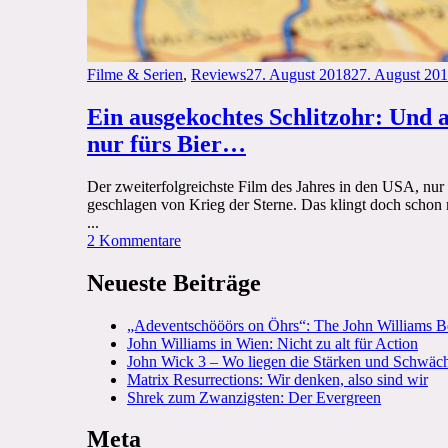
Categories
Posted
Filme & Serien
,
Reviews
27. August 2018
27. August 20
on
Ein ausgekochtes Schlitzohr: Und a
nur fürs Bier…
Der zweiterfolgreichste Film des Jahres in den USA, nur
geschlagen von Krieg der Sterne. Das klingt doch schon 
...
zu
2 Kommentare
Ein
ausgekochtes
Neueste Beiträge
Schlitzohr:
Und
„Adeventschööörs on Öhrs“: The John Williams B
alles
John Williams in Wien: Nicht zu alt für Action
nur
John Wick 3 – Wo liegen die Stärken und Schwäc
fürs
Matrix Resurrections: Wir denken, also sind wir
Bier…
Shrek zum Zwanzigsten: Der Evergreen
Meta