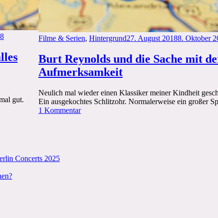
18
Categories
Posted
Filme & Serien
,
Hintergrund
27. August 2018
8. Oktober 
on
lles
Burt Reynolds und die Sache mit de
Aufmerksamkeit
Neulich mal wieder einen Klassiker meiner Kindheit gesch
mal gut.
Ein ausgekochtes Schlitzohr. Normalerweise ein großer Spa
zu
1 Kommentar
Burt
Reynolds
und
die
Sache
erlin Concerts 2025
mit
der
hen?
Aufmerksamkeit