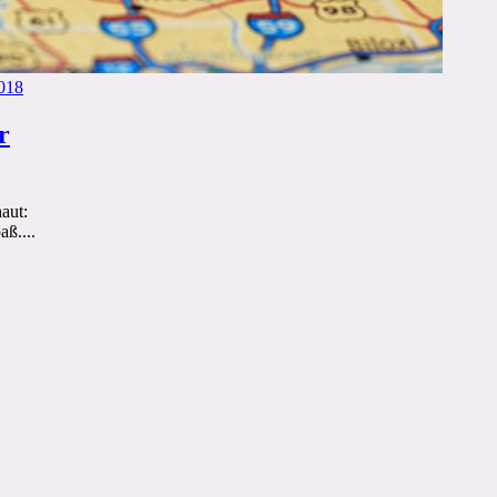
2018
r
aut:
ß....