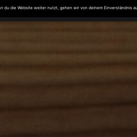
n du die Website weiter nutzt, gehen wir von deinem Einverständnis a
Filme & Serien
Musik
Spielzeug
Literatur