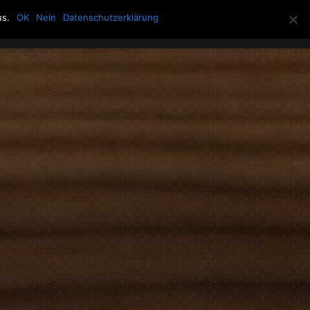
us.
OK
Nein
Datenschutzerklärung
Allerlei
Über die Howling Men
Search