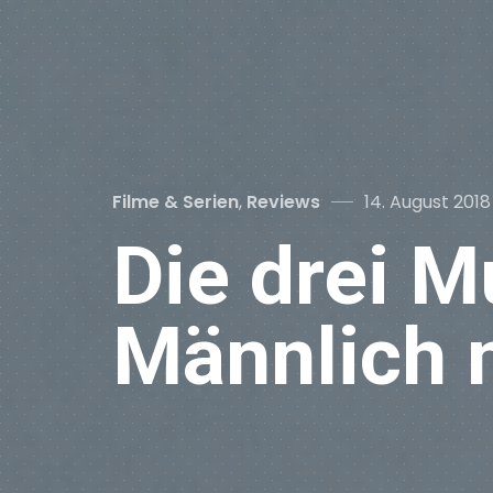
Categories
Posted
Filme & Serien
,
Reviews
14. August 2018
on
Die drei M
Männlich m