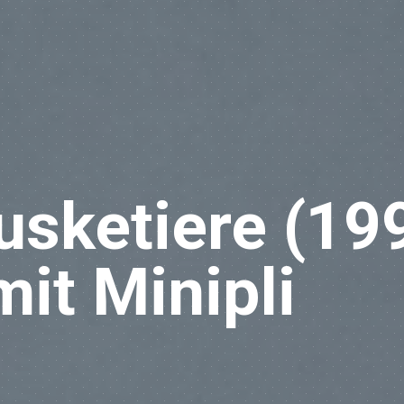
usketiere (19
it Minipli