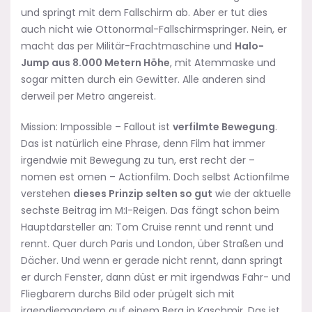
und springt mit dem Fallschirm ab. Aber er tut dies
auch nicht wie Ottonormal-Fallschirmspringer. Nein, er
macht das per Militär-Frachtmaschine und
Halo-
Jump aus 8.000 Metern Höhe
, mit Atemmaske und
sogar mitten durch ein Gewitter. Alle anderen sind
derweil per Metro angereist.
Mission: Impossible – Fallout ist
verfilmte Bewegung
.
Das ist natürlich eine Phrase, denn Film hat immer
irgendwie mit Bewegung zu tun, erst recht der –
nomen est omen – Actionfilm. Doch selbst Actionfilme
verstehen
dieses Prinzip selten so gut
wie der aktuelle
sechste Beitrag im M:I-Reigen. Das fängt schon beim
Hauptdarsteller an: Tom Cruise rennt und rennt und
rennt. Quer durch Paris und London, über Straßen und
Dächer. Und wenn er gerade nicht rennt, dann springt
er durch Fenster, dann düst er mit irgendwas Fahr- und
Fliegbarem durchs Bild oder prügelt sich mit
irgendjemandem auf einem Berg in Kaschmir. Das ist