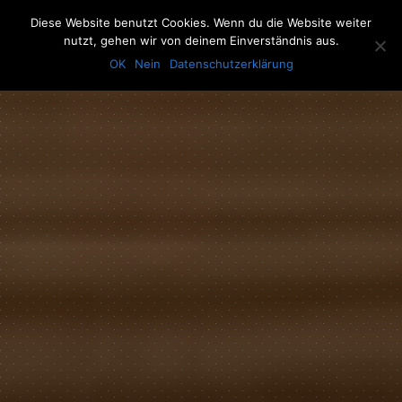
The Howling Men
Diese Website benutzt Cookies. Wenn du die Website weiter
Men
nutzt, gehen wir von deinem Einverständnis aus.
OK
Nein
Datenschutzerklärung