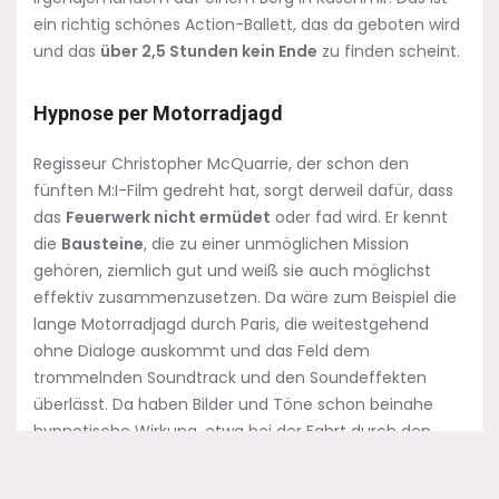
ein richtig schönes Action-Ballett, das da geboten wird
und das
über 2,5 Stunden kein Ende
zu finden scheint.
Hypnose per Motorradjagd
Regisseur Christopher McQuarrie, der schon den
fünften M:I-Film gedreht hat, sorgt derweil dafür, dass
das
Feuerwerk nicht ermüdet
oder fad wird. Er kennt
die
Bausteine
, die zu einer unmöglichen Mission
gehören, ziemlich gut und weiß sie auch möglichst
effektiv zusammenzusetzen. Da wäre zum Beispiel die
lange Motorradjagd durch Paris, die weitestgehend
ohne Dialoge auskommt und das Feld dem
trommelnden Soundtrack und den Soundeffekten
überlässt. Da haben Bilder und Töne schon beinahe
hypnotische Wirkung, etwa bei der Fahrt durch den
Gegenverkehr rund um den Arc de Triomphe. Damit ist
aber längst nicht der Höhepunkt erreicht. McQuarrie