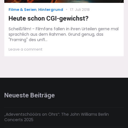
Categories
Posted
Filme & Serien
,
Hintergrund
17. Juli 2018
on
Heute schon CGI-gewichst?
Scheißfilm! - Filmfans fallen in ihren Urteilen gerne mal
sprachlich aus dem Rahmen. Grund genug, das
"Framing" des unfl...
on
Leave a comment
Heute
schon
CGI-
gewichst?
Neueste Beiträge
„Adeventschööörs on Öhrs“: The John Williams Berlin
Concerts 2025