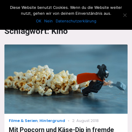
The Howling Men
Diese Website benutzt Cookies. Wenn du die Website weiter
Men
nutzt, gehen wir von deinem Einverständnis aus.
OK
Nein
Datenschutzerklärung
Schlagwort:
Kino
Categories
Posted
Filme & Serien
,
Hintergrund
2. August 2018
on
Mit Popcorn und Käse-Dip in fremde