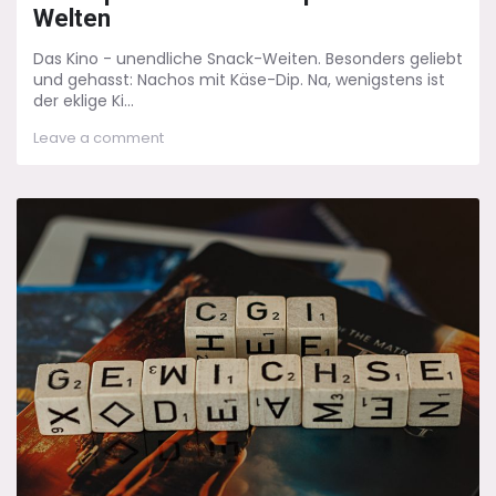
Welten
Das Kino - unendliche Snack-Weiten. Besonders geliebt
und gehasst: Nachos mit Käse-Dip. Na, wenigstens ist
der eklige Ki...
on
Leave a comment
Mit
Popcorn
und
Käse-
Dip
in
fremde
Welten