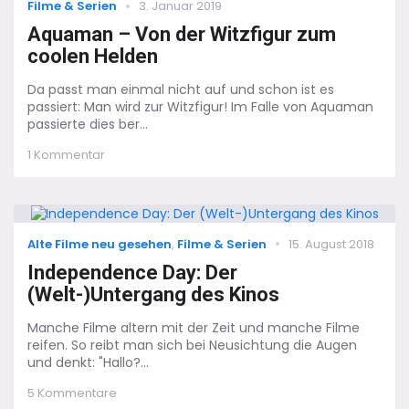
Categories
Posted
Filme & Serien
3. Januar 2019
the
on
80s)
Aquaman – Von der Witzfigur zum
coolen Helden
Da passt man einmal nicht auf und schon ist es
passiert: Man wird zur Witzfigur! Im Falle von Aquaman
passierte dies ber...
zu
1 Kommentar
Aquaman
–
Von
der
Witzfigur
Categories
Posted
Alte Filme neu gesehen
,
Filme & Serien
15. August 2018
zum
on
coolen
Independence Day: Der
Helden
(Welt-)Untergang des Kinos
Manche Filme altern mit der Zeit und manche Filme
reifen. So reibt man sich bei Neusichtung die Augen
und denkt: "Hallo?...
zu
5 Kommentare
Independence