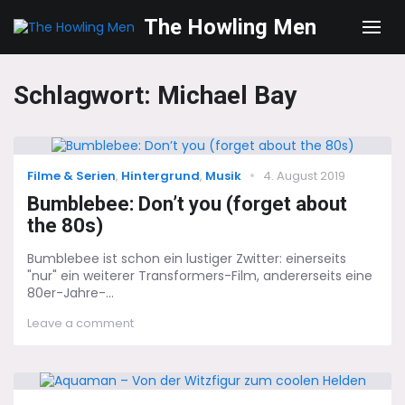
The Howling Men
Men
Schlagwort:
Michael Bay
Categories
Posted
Filme & Serien
,
Hintergrund
,
Musik
4. August 2019
on
Bumblebee: Don’t you (forget about
the 80s)
Bumblebee ist schon ein lustiger Zwitter: einerseits
"nur" ein weiterer Transformers-Film, andererseits eine
80er-Jahre-...
on
Leave a comment
Bumblebee:
Don’t
you
(forget
about