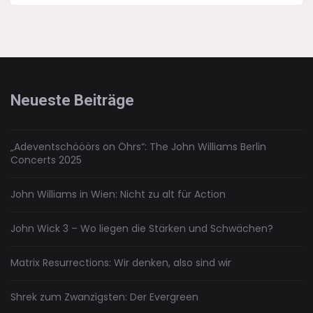
Day:
Der
(Welt-)Untergang
des
Kinos
Neueste Beiträge
„Adeventschööörs on Öhrs“: The John Williams Berlin
Concerts 2025
John Williams in Wien: Nicht zu alt für Action
John Wick 3 – Wo liegen die Stärken und Schwächen?
Matrix Resurrections: Wir denken, also sind wir
Shrek zum Zwanzigsten: Der Evergreen