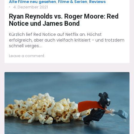
Categories
Alte Filme neu gesehen
,
Filme & Serien
,
Reviews
Posted
4. Dezember 2021
on
Ryan Reynolds vs. Roger Moore: Red
Notice und James Bond
Kürzlich lief Red Notice auf Netflix an. Höchst
erfolgreich, aber auch vielfach kritisiert - und trotzdem
schnell verges...
on
Leave a comment
Ryan
Reynolds
vs.
Roger
Moore:
Red
Notice
und
James
Bond