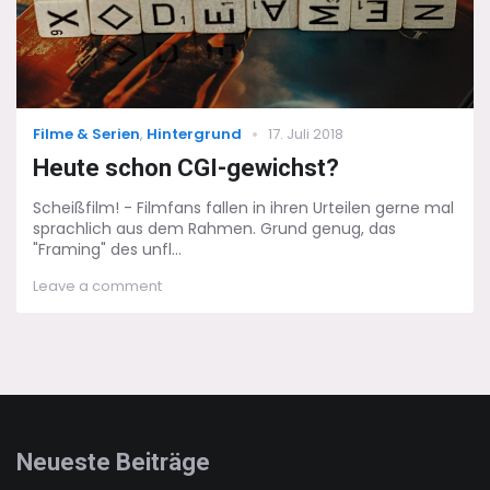
Categories
Posted
Filme & Serien
,
Hintergrund
17. Juli 2018
on
Heute schon CGI-gewichst?
Scheißfilm! - Filmfans fallen in ihren Urteilen gerne mal
sprachlich aus dem Rahmen. Grund genug, das
"Framing" des unfl...
on
Leave a comment
Heute
schon
CGI-
gewichst?
Neueste Beiträge