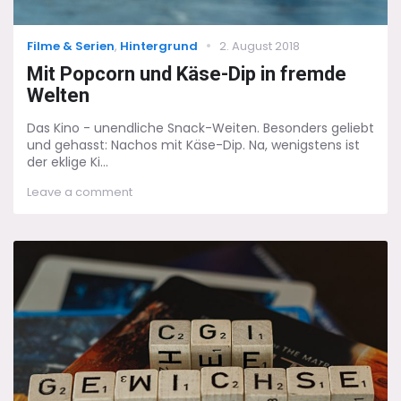
Categories
Posted
Filme & Serien
,
Hintergrund
2. August 2018
on
Mit Popcorn und Käse-Dip in fremde
Welten
Das Kino - unendliche Snack-Weiten. Besonders geliebt
und gehasst: Nachos mit Käse-Dip. Na, wenigstens ist
der eklige Ki...
on
Leave a comment
Mit
Popcorn
und
Käse-
Dip
in
fremde
Welten