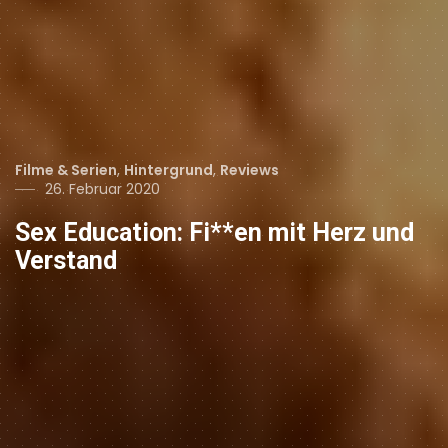
Categories
Filme & Serien
,
Hintergrund
,
Reviews
Posted
26. Februar 2020
on
Sex Education: Fi**en mit Herz und
Verstand