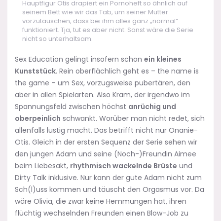
Hauptfigur Otis drapiert ein Pornoheft so ähnlich auf
seinem Bett wie wir das Tab, um seiner Mutter
vorzutäuschen, dass bei ihm alles ganz „normal“
funktioniert. Tja, tut es aber nicht. Sonst wäre die Serie
nicht so unterhaltsam.
Sex Education gelingt insofern schon
ein kleines
Kunststück
. Rein oberflächlich geht es – the name is
the game – um Sex, vorzugsweise pubertären, den
aber in allen Spielarten. Also Kram, der irgendwo im
Spannungsfeld zwischen höchst
anrüchig und
oberpeinlich
schwankt. Worüber man nicht redet, sich
allenfalls lustig macht. Das betrifft nicht nur Onanie-
Otis. Gleich in der ersten Sequenz der Serie sehen wir
den jungen Adam und seine (Noch-)Freundin Aimee
beim Liebesakt,
rhythmisch wackelnde Brüste
und
Dirty Talk inklusive. Nur kann der gute Adam nicht zum
Sch(l)uss kommen und täuscht den Orgasmus vor. Da
wäre Olivia, die zwar keine Hemmungen hat, ihren
flüchtig wechselnden Freunden einen Blow-Job zu