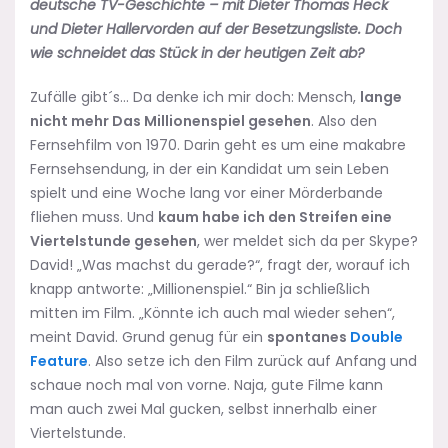
deutsche TV-Geschichte – mit Dieter Thomas Heck
und Dieter Hallervorden auf der Besetzungsliste. Doch
wie schneidet das Stück in der heutigen Zeit ab?
Zufälle gibt´s… Da denke ich mir doch: Mensch,
lange
nicht mehr Das Millionenspiel gesehen
. Also den
Fernsehfilm von 1970. Darin geht es um eine makabre
Fernsehsendung, in der ein Kandidat um sein Leben
spielt und eine Woche lang vor einer Mörderbande
fliehen muss. Und
kaum habe ich den Streifen eine
Viertelstunde gesehen
, wer meldet sich da per Skype?
David! „Was machst du gerade?“, fragt der, worauf ich
knapp antworte: „Millionenspiel.“ Bin ja schließlich
mitten im Film. „Könnte ich auch mal wieder sehen“,
meint David. Grund genug für ein
spontanes
Double
Feature
. Also setze ich den Film zurück auf Anfang und
schaue noch mal von vorne. Naja, gute Filme kann
man auch zwei Mal gucken, selbst innerhalb einer
Viertelstunde.